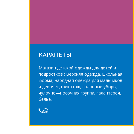
КАРАПЕТЫ
Магазин детской одежды для детей и
подростков : Верхняя одежда, школьная
форма, нарядная одежда для мальчиков
и девочек,трикотаж, головные уборы,
чулочно—носочная группа, галантерея,
белье.