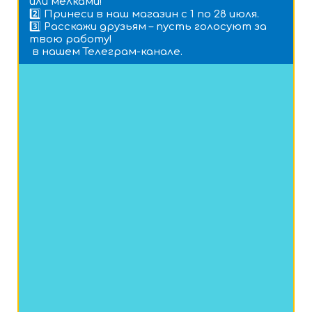
или мелками!
2️⃣ Принеси в наш магазин с 1 по 28 июля.
3️⃣ Расскажи друзьям – пусть голосуют за
твою работу!
в нашем Телеграм-канале.