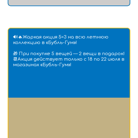
🔊🔥Жаркая акция 5=3 на всю летнюю
коллекцию в «Бубль-Гум»!
🎁 При покупке 5 вещей — 2 вещи в подарок!
📆Акция действует только с 18 по 22 июля в
магазинах «Бубль-Гум»!