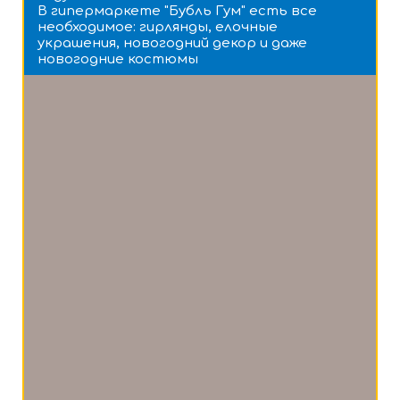
В гипермаркете "Бубль Гум" есть все
необходимое: гирлянды, елочные
украшения, новогодний декор и даже
новогодние костюмы