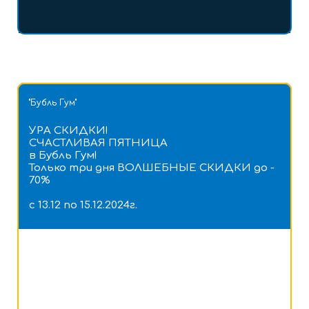
"Бубль Гум"
УРА СКИДКИ!
СЧАСТЛИВАЯ ПЯТНИЦА
в Бубль Гум!
Только три дня ВОЛШЕБНЫЕ СКИДКИ до -
70%
с 13.12 по 15.12.2024г.