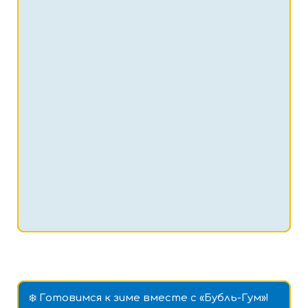
❄️ Готовимся к зиме вместе с «Бубль-Гум»!