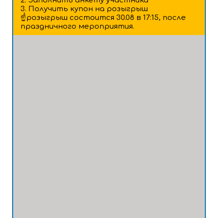
2. Заполнить анкету участника
3. Получить купон на розыгрыш
☝️розыгрыш состоится 30.08 в 17:15, после
праздничного мероприятия.